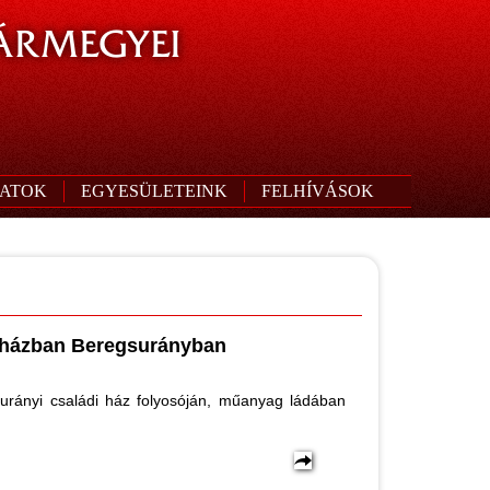
ÁRMEGYEI
ATOK
EGYESÜLETEINK
FELHÍVÁSOK
i házban Beregsurányban
urányi családi ház folyosóján, műanyag ládában