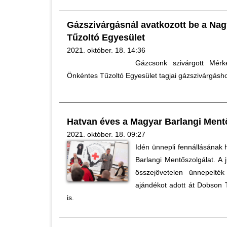
Gázszivárgásnál avatkozott be a Na
Tűzoltó Egyesület
2021. október. 18. 14:36
Gázcsonk szivárgott Mér
Önkéntes Tűzoltó Egyesület tagjai gázszivárgáshoz
Hatvan éves a Magyar Barlangi Ment
2021. október. 18. 09:27
Idén ünnepli fennállásának 
Barlangi Mentőszolgálat. A
összejövetelen ünnepelté
ajándékot adott át Dobson 
is.