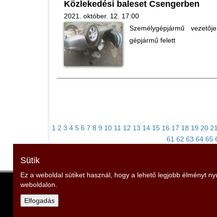
Közlekedési baleset Csengerben
2021. október. 12. 17:00
Személygépjármű vezetőj
gépjármű felett
1
2
3
4
5
6
7
8
9
10
11
12
13
14
15
16
17
18
19
20
2
61
62
63
64
65
Sütik
Ez a weboldal sütiket használ, hogy a lehető legjobb élményt n
weboldalon.
Szabolcs-Szatmár-Bereg Vármegyei Tűzoltószö
Elnök: Rubóczki Zoltán
Elfogadás
Cím: 4401 Nyíregyháza, Erdő sor 5.