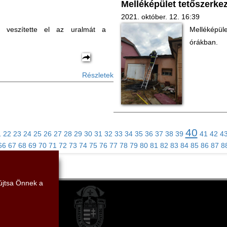
Melléképület tetőszerkez
2021. október. 12. 16:39
e veszítette el az uralmát a
Melléképüle
órákban.
Részletek
40
1
22
23
24
25
26
27
28
29
30
31
32
33
34
35
36
37
38
39
41
42
4
66
67
68
69
70
71
72
73
74
75
76
77
78
79
80
81
82
83
84
85
86
87
8
yújtsa Önnek a
vetség