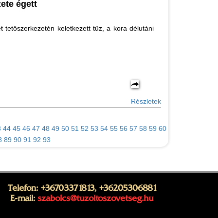
ete égett
t tetőszerkezetén keletkezett tűz, a kora délutáni
Részletek
3
44
45
46
47
48
49
50
51
52
53
54
55
56
57
58
59
60
8
89
90
91
92
93
Telefon: +36703371813, +36205306881
E-mail:
szabolcs@tuzoltoszovetseg.hu