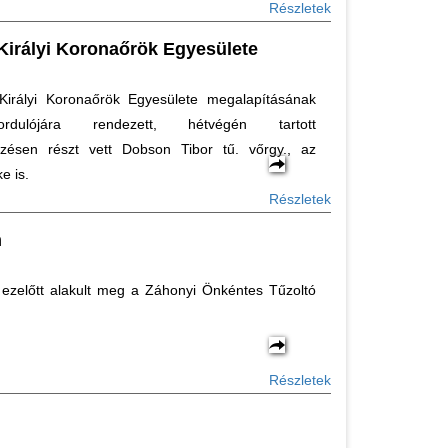
Részletek
Királyi Koronaőrök Egyesülete
irályi Koronaőrök Egyesülete megalapításának
rdulójára rendezett, hétvégén tartott
ésen részt vett Dobson Tibor tű. vőrgy., az
e is.
Részletek
n
 ezelőtt alakult meg a Záhonyi Önkéntes Tűzoltó
Részletek