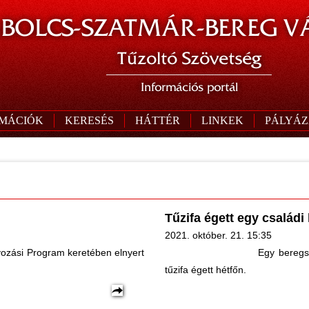
BOLCS-SZATMÁR-BEREG V
Tűzoltó Szövetség
Információs portál
RMÁCIÓK
KERESÉS
HÁTTÉR
LINKEK
PÁLYÁZ
Tűzifa égett egy család
2021. október. 21. 15:35
zási Program keretében elnyert
Egy beregs
tűzifa égett hétfőn.