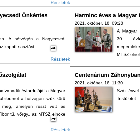
Részletek
gyecsedi Önkéntes
Harminc éves a Magyar 
2021. október. 18. 09:28
A Magyar K
ken. A hétvégén a Nagyecsedi
30. évfo
 kapott riasztást.
megemlékez
MTSZ elnök
Részletek
őszolgálat
Centenárium Záhonyba
2021. október. 16. 11:30
hatvanadik évfordulóját a Magyar
Száz évvel
 jubileumot a hétvégén szűk körű
Testületet.
k meg, amelyen részt vett és
Tibor tű. vőrgy., az MTSZ elnöke
Részletek