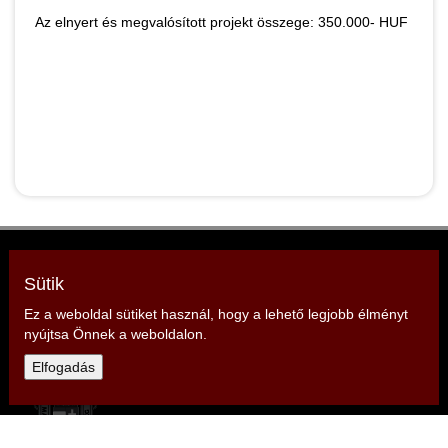
Az elnyert és megvalósított projekt összege: 350.000- HUF
Szabolcs-Szatmár-Bereg Vármegyei
Tűzoltószövetség
Sütik
Elnök: Rubóczki Zoltán
Ez a weboldal sütiket használ, hogy a lehető legjobb élményt
Cím: 4401 Nyíregyháza, Erdő sor 5.
nyújtsa Önnek a weboldalon.
Elfogadás