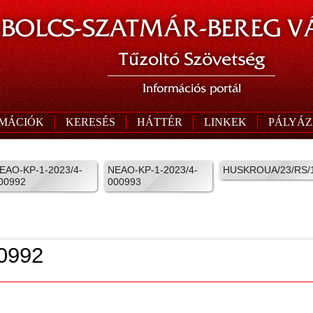
BOLCS-SZATMÁR-BEREG V
Tűzoltó Szövetség
Információs portál
RMÁCIÓK
KERESÉS
HÁTTÉR
LINKEK
PÁLYÁZ
EAO-KP-1-2023/4-
NEAO-KP-1-2023/4-
HUSKROUA/23/RS/1
00992
000993
0992