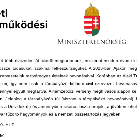
et több évtizeden át sikerül megtartanunk, miszerint minden évben le
össze tudásukat, szakmai felkészültségüket. A 2023-ban Ajakon meg
szervezeteink testvéregyesületeinek bevonásával. Korábban az Ajaki 
zni, így nem csak a társpályázó külhoni civil szervezet bevonásá
nnyel együtt megtartva. A nemzetközi verseny meghívásos alapon ke
 Jelenleg a társpályázón túl (viszont a társpályázó bevonásával) 1
l és a Délvidékről) és amennyiben sikeres lesz a projekt, a jövőben leh
yar tűzoltó hagyományok és a nemzeti összetartozás jegyében.
000- HUF
ly)