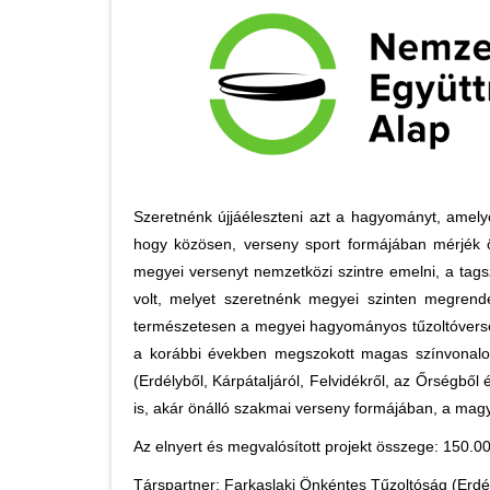
Szeretnénk újjáéleszteni azt a hagyományt, amely
hogy közösen, verseny sport formájában mérjék 
megyei versenyt nemzetközi szintre emelni, a tag
volt, melyet szeretnénk megyei szinten megrende
természetesen a megyei hagyományos tűzoltóverse
a korábbi években megszokott magas színvonalon.
(Erdélyből, Kárpátaljáról, Felvidékről, az Őrségbő
is, akár önálló szakmai verseny formájában, a mag
Az elnyert és megvalósított projekt összege: 150.
Társpartner: Farkaslaki Önkéntes Tűzoltóság (Erdé