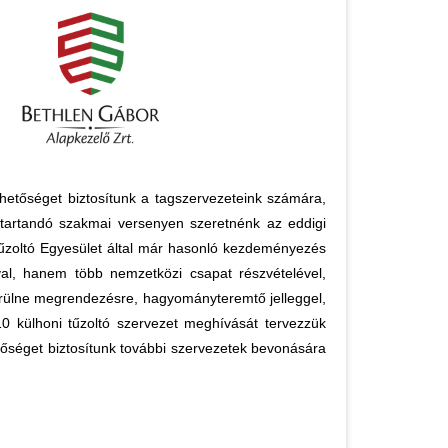
hetőséget biztosítunk a tagszervezeteink számára,
tartandó szakmai versenyen szeretnénk az eddigi
Tűzoltó Egyesület által már hasonló kezdeményezés
val, hanem több nemzetközi csapat részvételével,
rülne megrendezésre, hagyományteremtő jelleggel,
0 külhoni tűzoltó szervezet meghívását tervezzük
etőséget biztosítunk további szervezetek bevonására