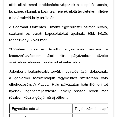
több alkalommal fertőtlenítést végeztek a település utcáin,
buszmegállóinál, a közintézmények előtti területeken, illetve
a határátkelő-hely területén.
A Csarodai Önkéntes Tűzoltó egyesülettel szintén kiváló,
szakami és baráti kapcsolatokat ápolnak, több közös
rendezvényük volt már.
2022-ben önkéntes tűzoltó egyesületek részére a
katasztrófavédelem által kiírt pályázatban tűzoltó
szakfelszereléseket, eszközöket vehettek át
Jelenleg a legfontosabb tervük megvalósításán dolgoznak,
a gépjármű fecskendőjük fagymentes szertárban való
elhelyezésén. A Magyar Falu pályázaton hatmillió forintot
nyertek ingatlanfejlesztésre, amely összeg révén már
részben kész a gépjármű új otthona.
Egyesület adatai
Taglétszám és alapítás