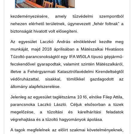
kezdeményezésére, amely tűzvédelmi szempontból
nehezen elérhető területnek, úgynevezett „fehér foltnak” a
biztonságát hivatott volt elősegíteni.
Az egyesület Laczkó András elnökletével kezdte meg
munkáját, majd 2018 áprilisában a Mátészalkai Hivatásos
Tűzoltó-parancsnokságtól egy IFA W50LA típusú gépjármű-
fecskendővel gyarapodtak, valamint szintén Mátészalkáról,
illetve a Fehérgyarmati Katasztrófavédelmi Kirendeltségtől
védőruházattal, sisakkal, tömlőkkel gazdagodott az
állomány alapfelszerelése.
Jelenleg az egyesület taglétszáma 10 fő, elnöke Filep Attila,
parancsnoka Laczkó László. Céljuk elsősorban a tüzek
megelőzése, a tűzoltási és kárelhárítási feladatok
végrehajtása és a tűzoltó hagyományok ápolása.
A tagok megfelelnek az előírt szakmai követelményeknek,