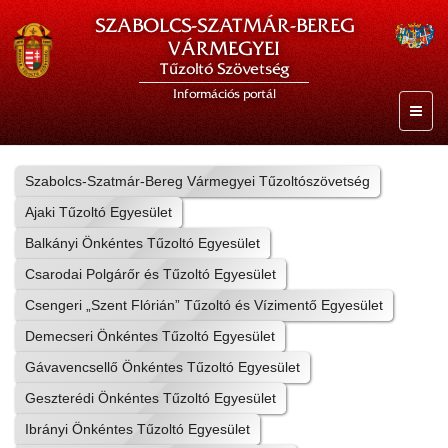
SZABOLCS-SZATMÁR-BEREG
VÁRMEGYEI
Tűzoltó Szövetség
Információs portál
Szabolcs-Szatmár-Bereg Vármegyei Tűzoltószövetség
Ajaki Tűzoltó Egyesület
Balkányi Önkéntes Tűzoltó Egyesület
Csarodai Polgárőr és Tűzoltó Egyesület
Csengeri „Szent Flórián” Tűzoltó és Vízimentő Egyesület
Demecseri Önkéntes Tűzoltó Egyesület
Gávavencsellő Önkéntes Tűzoltó Egyesület
Geszterédi Önkéntes Tűzoltó Egyesület
Ibrányi Önkéntes Tűzoltó Egyesület