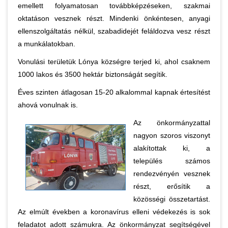
emellett folyamatosan továbbképzéseken, szakmai
oktatáson vesznek részt. Mindenki önkéntesen, anyagi
ellenszolgáltatás nélkül, szabadidejét feláldozva vesz részt
a munkálatokban.
Vonulási területük Lónya községre terjed ki, ahol csaknem
1000 lakos és 3500 hektár biztonságát segítik.
Éves szinten átlagosan 15-20 alkalommal kapnak értesítést
ahová vonulnak is.
Az önkormányzattal
nagyon szoros viszonyt
alakítottak ki, a
település számos
rendezvényén vesznek
részt, erősítik a
közösségi összetartást.
Az elmúlt években a koronavírus elleni védekezés is sok
feladatot adott számukra. Az önkormányzat segítségével