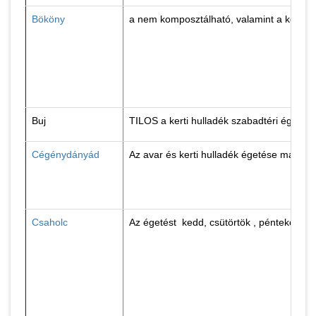
Bököny
a nem komposztálható, valamint a komposzt
Buj
TILOS a kerti hulladék szabadtéri égetés
Cégénydányád
Az avar és kerti hulladék égetése márciu
Csaholc
Az égetést kedd, csütörtök , pénteken és