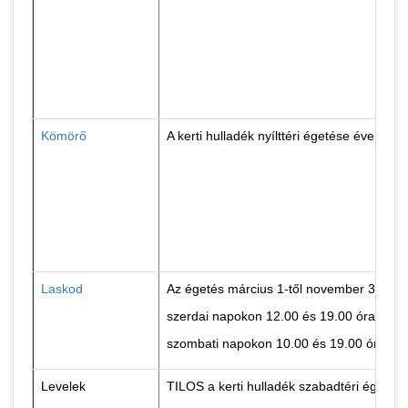
Kömörő
A kerti hulladék nyílttéri égetése éven á
Laskod
Az égetés március 1-től november 30-ig –
szerdai napokon 12.00 és 19.00 óra közöt
szombati napokon 10.00 és 19.00 óra kö
Levelek
TILOS a kerti hulladék szabadtéri égetés