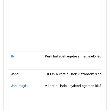
Ilk
Kerti hulladék égetése megfelelő légköri
Jánd
TILOS a kerti hulladék szabadtéri égetés
Jánkmajtis
A kerti hulladék nyílttéri égetése kizáró