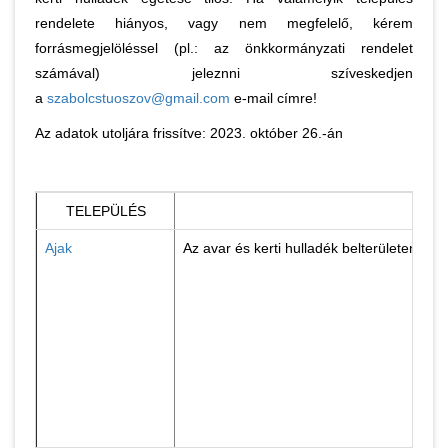
rendelete hiányos, vagy nem megfelelő, kérem
forrásmegjelöléssel (pl.: az önkkormányzati rendelet
számával) jeleznni szíveskedjen
a
szabolcstuoszov@gmail.com
e-mail címre!
Az adatok utoljára frissítve: 2023. október 26.-án
TELEPÜLÉS
Ajak
Az avar és kerti hulladék belterületen tö