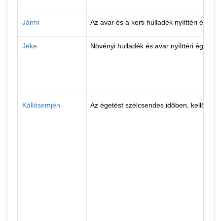
Jármi
Az avar és a kerti hulladék nyílttéri éget
Jéke
Növényi hulladék és avar nyílttéri égeté
Kállósemjén
Az égetést szélcsendes időben, kellően 