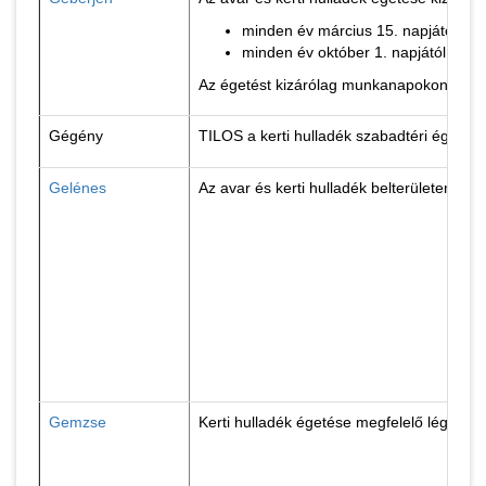
minden év március 15. napjától ápril
minden év október 1. napjától nove
Az égetést kizárólag munkanapokon 10-18
Gégény
TILOS a kerti hulladék szabadtéri égetés
Gelénes
Az avar és kerti hulladék belterületen tör
Gemzse
Kerti hulladék égetése megfelelő légköri