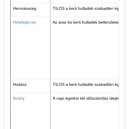
Hermánszeg
TILOS a kerti hulladék szabadtéri égetés
Hetefejércse
Az avar és kerti hulladék belterületen tör
Hodász
TILOS a kerti hulladék szabadtéri égetés
Ibrány
A napi égetést téli időszámítás idején : 0