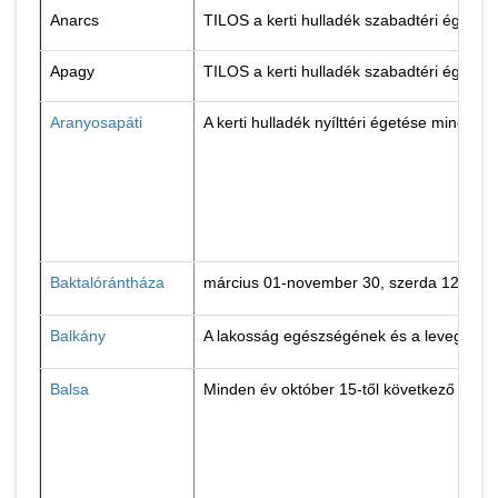
Anarcs
TILOS a kerti hulladék szabadtéri égetés
Apagy
TILOS a kerti hulladék szabadtéri égetés
Aranyosapáti
A kerti hulladék nyílttéri égetése minden
Baktalórántháza
március 01-november 30, szerda 12:00-1
Balkány
A lakosság egészségének és a levegő tisz
Balsa
Minden év október 15-től következő év má