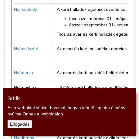
Nyírcsaholy
A kerti hulladék égetését évente két idős
tavasszal: március 01 - május 31 kö
ősszel: szeptember 01- november 3
Tilos az avar és kerti hulladék égetése a
Nyírcsászári
Az avart és kerti hulladékot március 1. és
Nyírderzs
Az avar és kerti hulladék belterületen tör
Nyíregyháza
TILOS a kerti hulladék szabadtéri égetés
Sütik
Nyírgelse
A kerti hulladékot március 1. és november 
Ez a weboldal sütiket használ, hogy a lehető legjobb élményt
nyújtsa Önnek a weboldalon.
Elfogadás
Nyírgyulaj
A kerti hulladékot március 1. és november
Nyíribrony
Az avar és kerti hulladék nyílttéri égetés