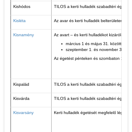
Kishódos
TILOS a kerti hulladék szabadtéri égetés
Kisléta
Az avar és kerti hulladék belterületen tör
Kisnamény
Az avart – és kerti hulladékot kizárólag a
március 1 és május 31. között
szeptember 1. és november 30. köz
Az égetést pénteken és szombaton 13 – 20
Kispalád
TILOS a kerti hulladék szabadtéri égetés
Kisvárda
TILOS a kerti hulladék szabadtéri égetés
Kisvarsány
Kerti hulladék égetését megfelelő légkör