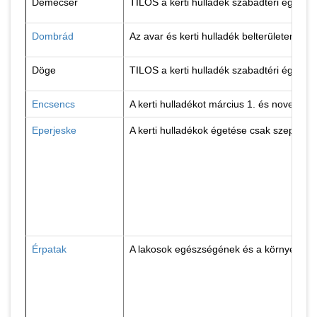
Demecser
TILOS a kerti hulladék szabadtéri égetés
Dombrád
Az avar és kerti hulladék belterületen t
Döge
TILOS a kerti hulladék szabadtéri égetés
Encsencs
A kerti hulladékot március 1. és november
Eperjeske
A kerti hulladékok égetése csak szeptembe
Érpatak
A lakosok egészségének és a környezet ti