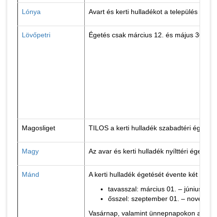
Lónya
Avart és kerti hulladékot a település bel
Lövőpetri
Égetés csak március 12. és május 30., va
Magosliget
TILOS a kerti hulladék szabadtéri égetés
Magy
Az avar és kerti hulladék nyílttéri égetés
Mánd
A kerti hulladék égetését évente két idős
tavasszal: március 01. – június 30. 
ősszel: szeptember 01. – november 
Vasárnap, valamint ünnepnapokon a kerti h