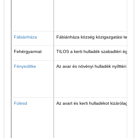
Fábiánháza
Fábiánháza község közigazgatási területén
Fehérgyarmat
TILOS a kerti hulladék szabadtéri égetés
Fényeslitke
Az avar és növényi hulladék nyílttéri éget
Fülesd
Az avart és kerti hulladékot kizárólag sz