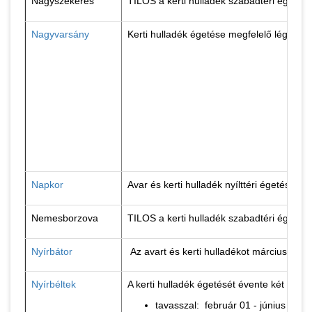
Nagyszekeres
TILOS a kerti hulladék szabadtéri égetés
Nagyvarsány
Kerti hulladék égetése megfelelő légköri
Napkor
Avar és kerti hulladék nyílttéri égetése o
Nemesborzova
TILOS a kerti hulladék szabadtéri égetés
Nyírbátor
Az avart és kerti hulladékot március 1. é
Nyírbéltek
A kerti hulladék égetését évente két idős
tavasszal: február 01 - június 30 kö