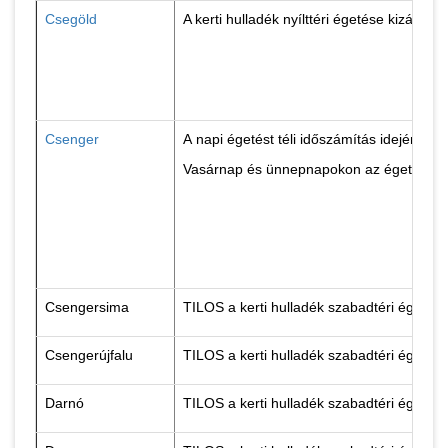
Csegöld
A kerti hulladék nyílttéri égetése kizár
Csenger
A napi égetést téli időszámítás idején : 
Vasárnap és ünnepnapokon az égetés szig
Csengersima
TILOS a kerti hulladék szabadtéri égetés
Csengerújfalu
TILOS a kerti hulladék szabadtéri égetés
Darnó
TILOS a kerti hulladék szabadtéri égetés