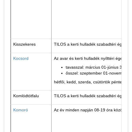
Kisszekeres
TILOS a kerti hulladék szabadtéri égetés
Kocsord
Az avar és kerti hulladék nyílttéri égetése
tavasszal: március 01-június 30. köz
ősszel: szeptember 01-november 30
hétfői, kedd, szerda, csütörtök péntek, 
Komlódtótfalu
TILOS a kerti hulladék szabadtéri égetés
Komoró
Az év minden napján 08-19 óra között. V