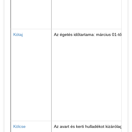
Kótaj
Az égetés időtartama: március 01-től ápril
Kölcse
Az avart és kerti hulladékot kizárólag sz