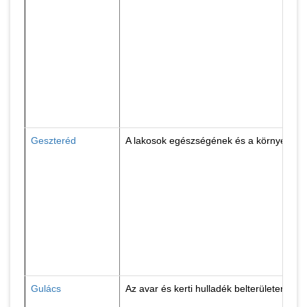
Geszteréd
A lakosok egészségének és a környezet ti
Gulács
Az avar és kerti hulladék belterületen tö