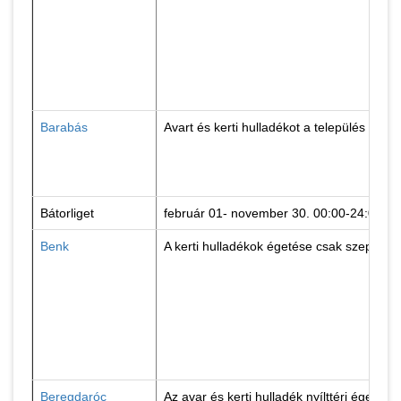
Barabás
Avart és kerti hulladékot a település bel
Bátorliget
február 01- november 30. 00:00-24:00
Benk
A kerti hulladékok égetése csak szeptemb
Beregdaróc
Az avar és kerti hulladék nyílttéri égetés