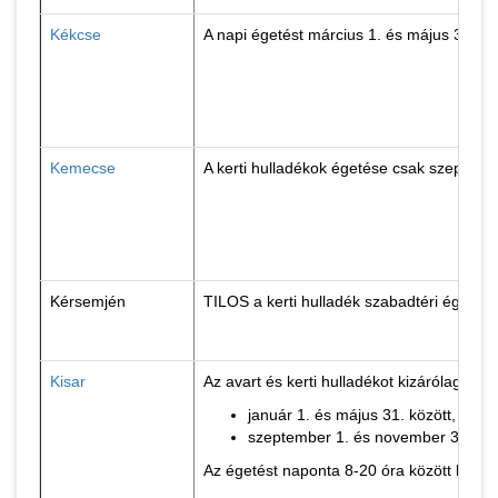
Kékcse
A napi égetést március 1. és május 30., 
Kemecse
A kerti hulladékok égetése csak szeptemb
Kérsemjén
TILOS a kerti hulladék szabadtéri égetés
Kisar
Az avart és kerti hulladékot kizárólag az 
január 1. és május 31. között,
szeptember 1. és november 30. köz
Az égetést naponta 8-20 óra között lehet 