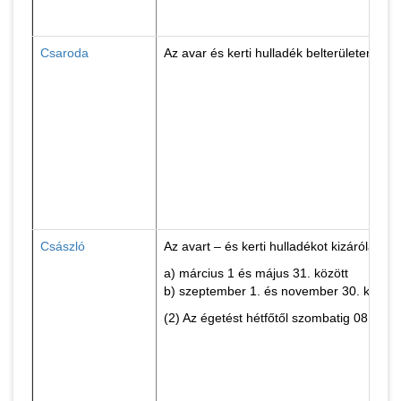
Csaroda
Az avar és kerti hulladék belterületen tör
Császló
Az avart – és kerti hulladékot kizárólag a
a) március 1 és május 31. között
b) szeptember 1. és november 30. között.
(2) Az égetést hétfőtől szombatig 08 – 20