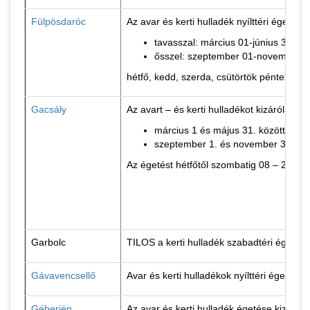
Fülpösdaróc
Az avar és kerti hulladék nyílttéri égetése:
tavasszal: március 01-június 30. kö
ősszel: szeptember 01-november 30
hétfő, kedd, szerda, csütörtök péntek, s
Gacsály
Az avart – és kerti hulladékot kizárólag a
március 1 és május 31. között
szeptember 1. és november 30. köz
Az égetést hétfőtől szombatig 08 – 20 óra
Garbolc
TILOS a kerti hulladék szabadtéri égetés
Gávavencsellő
Avar és kerti hulladékok nyílttéri égetés
Géberjén
Az avar és kerti hulladék égetése kizáró