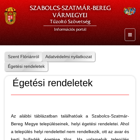
SZABOLCS-SZATMÁR-BEREG
VÁRMEGYEI
Tűzoltó Szövetség
Információs portál
Szent Flóriánról
Adatvédelmi nyilatkozat
Égetési rendeletek
Égetési rendeletek
Az alábbi táblázatban találhatóak a Szabolcs-Szatmár-
Bereg Megye településeinek, helyi égetési rendeletei. Ahol
a település helyi rendelettel nem rendelkezik, ott az avar és
kerti hulladék égetése tilos. Ha valamelyik település