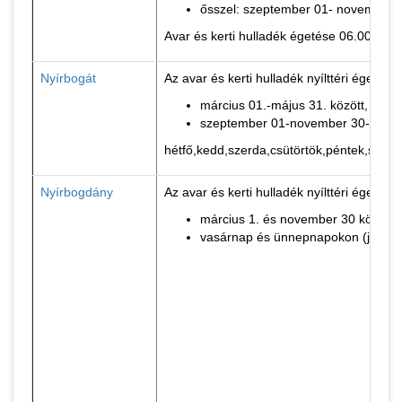
ősszel: szeptember 01- november 3
Avar és kerti hulladék égetése 06.00 óra 
Nyírbogát
Az avar és kerti hulladék nyílttéri égetése:
március 01.-május 31. között,
szeptember 01-november 30-a közö
hétfő,kedd,szerda,csütörtök,péntek,szomb
Nyírbogdány
Az avar és kerti hulladék nyílttéri égetése:
március 1. és november 30 között, 
vasárnap és ünnepnapokon (január 1