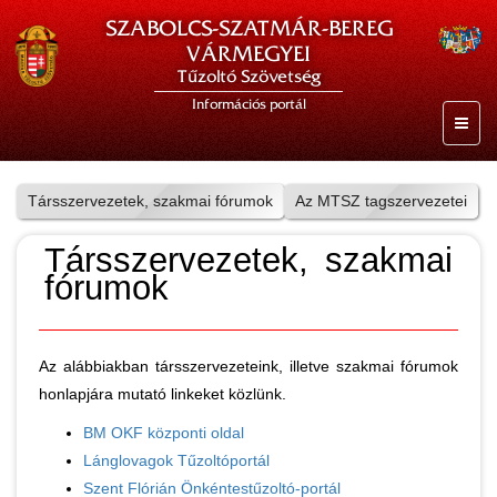
SZABOLCS-SZATMÁR-BEREG
VÁRMEGYEI
Tűzoltó Szövetség
Információs portál
Társszervezetek, szakmai fórumok
Az MTSZ tagszervezetei
Társszervezetek, szakmai
fórumok
Az alábbiakban társszervezeteink, illetve szakmai fórumok
honlapjára mutató linkeket közlünk.
BM OKF központi oldal
Lánglovagok Tűzoltóportál
Szent Flórián Önkéntestűzoltó-portál