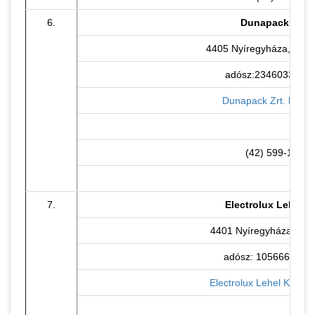
6.
Dunapack Zrt.
4405 Nyíregyháza, Tünd
adósz:23460333-2-
Dunapack Zrt. honla
(42) 599-116
7.
Electrolux Lehel Kf
4401 Nyíregyháza Ipari
adósz: 10566680-2-
Electrolux Lehel Kft. ho