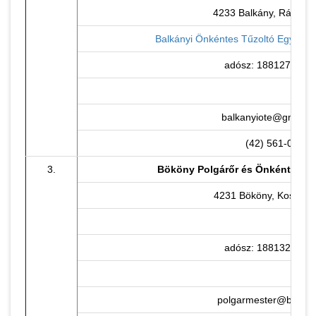
4233 Balkány, Rákóczi 
Balkányi Önkéntes Tűzoltó Egyesüle
adósz: 18812772-1-
balkanyiote@gmail.
(42) 561-000
3.
Bököny Polgárőr és Önkéntes Tű
4231 Bököny, Kossuth 
adósz: 18813261-1-
polgarmester@bokon