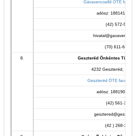
Gávavencsellő ÖTE facebo
adósz: 18814176-1-
(42) 572-500
hivatal@gavavencsell
(70) 611-6946
8.
Geszteréd Önkéntes Tűzolt
4232 Geszteréd, Petőfi 
Geszteréd ÖTE facebook
adósz: 18819047-1-
(42) 561-111
gesztered@gesztered
(42 ) 268-395