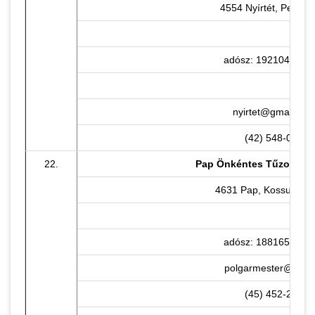
4554 Nyírtét, Petőfi u
adósz: 19210472-1-
nyirtet@gmail.co
(42) 548-000
22.
Pap Önkéntes Tűzoltó E
4631 Pap, Kossuth u. 
adósz: 18816532-1-
polgarmester@pap.
(45) 452-206