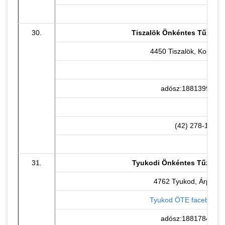
30.
Tiszalök Önkéntes Tűzoltó
4450 Tiszalök, Kossuth 
adósz:18813993-1-
(42) 278-122
31.
Tyukodi Önkéntes Tűzoltó
4762 Tyukod, Árpád u.
Tyukod ÖTE facebook o
adósz:18817849-1-