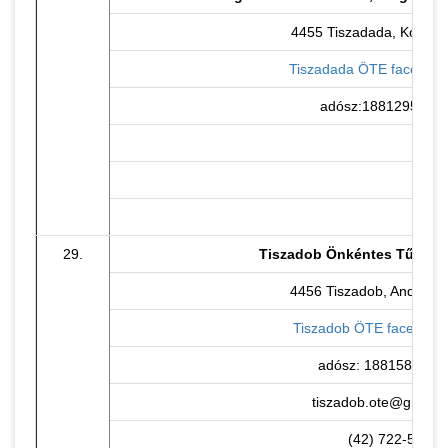
4455 Tiszadada, Kossuth
Tiszadada ÖTE facebook
adósz:18812954-1-
29.
Tiszadob Önkéntes Tűzoltó
4456 Tiszadob, Andrássy
Tiszadob ÖTE facebook 
adósz: 18815830-1-
tiszadob.ote@gmail.
(42) 722-516