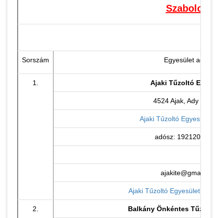
Szabolcs-S
Sorszám
Egyesület adatai
1.
Ajaki Tűzoltó Egyes
4524 Ajak, Ady E. út 
Ajaki Tűzoltó Egyesület h
adósz: 19212027-1-
ajakite@gmail.co
Ajaki Tűzoltó Egyesület face
2.
Balkány Önkéntes Tűzoltó