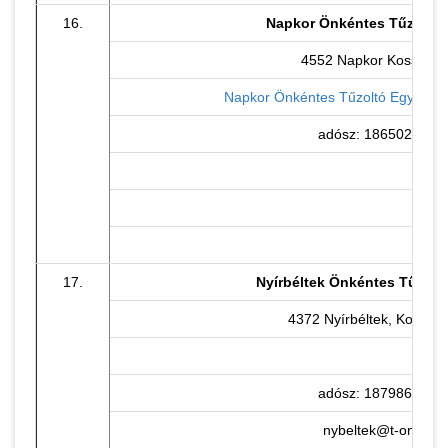
16.
Napkor Önkéntes Tűzoltó 
4552 Napkor Kossuth u
Napkor Önkéntes Tűzoltó Egyesület
adósz: 18650291-1-
17.
Nyírbéltek Önkéntes Tűzolt
4372 Nyírbéltek, Kossuth 
adósz: 18798625-1-
nybeltek@t-online.