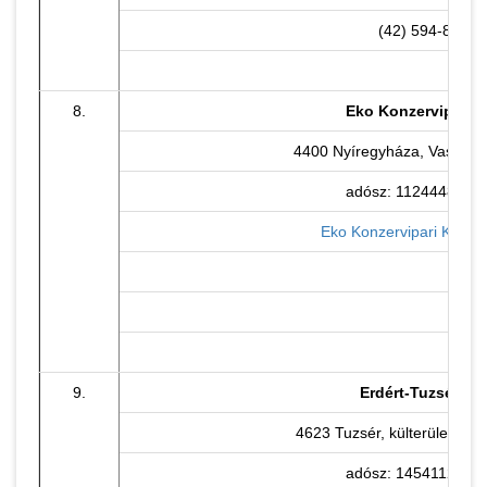
(42) 594-800
8.
Eko Konzervipari Kf
4400 Nyíregyháza, Vasgyár 
adósz: 11244486-2-
Eko Konzervipari Kft. ho
9.
Erdért-Tuzsér Zrt
4623 Tuzsér, külterület 012
adósz: 14541122-2-