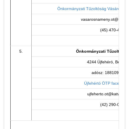
Önkormányzati Tűzoltóság Vásárosnam
vasarosnameny.ot@katved
(45) 470-440
5.
Önkormányzati Tűzoltóság
4244 Újfehéró, Béke té
adósz: 18810938-1-
Újfehértó ÖTP facebook 
ujfeherto.ot@katved.g
(42) 290-005