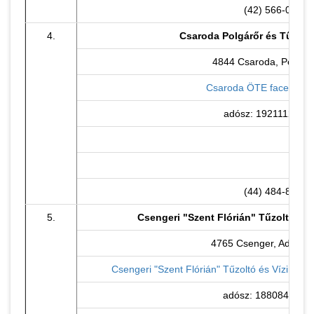
(42) 566-000
4.
Csaroda Polgárőr és Tűzolt
4844 Csaroda, Petőfi u
Csaroda ÖTE facebook 
adósz: 19211129-1-
(44) 484-812
5.
Csengeri "Szent Flórián" Tűzoltó és
4765 Csenger, Ady E. u
Csengeri "Szent Flórián" Tűzoltó és Víziment
adósz: 18808487-1-