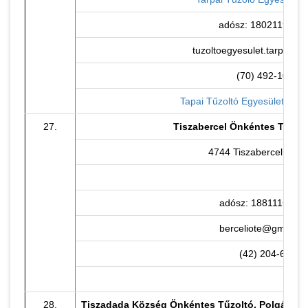
adósz: 18021190-1-
tuzoltoegyesulet.tarpa@g
(70) 492-1000
Tapai Tűzoltó Egyesület face
27.
Tiszabercel Önkéntes Tűzolt
4744 Tiszabercel, Fő u
adósz: 18811166-1-
berceliote@gmail.c
(42) 204-625
28.
Tiszadada Község Önkéntes Tűzoltó, Polgárőr 