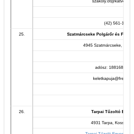
szakoly.ot@katved.go
(42) 561-108
25.
Szatmárcseke Polgárőr és Falusz
4945 Szatmárcseke, Kölcse
adósz: 18816886-1-
keletkapuja@freemail
26.
Tarpai Tűzoltó Egyes
4931 Tarpa, Kossuth u
Tarpai Tűzoló Egyesület 