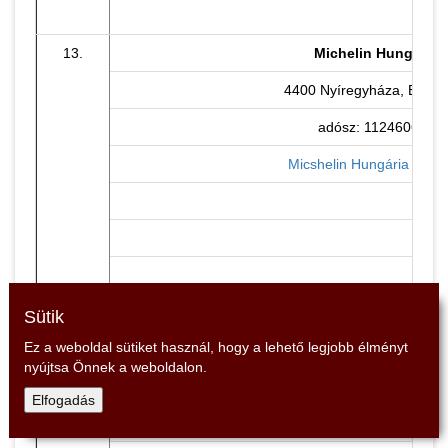
13.
Michelin Hungária K
4400 Nyíregyháza, Bottyá
adósz: 11246062-2-
Micshelin Hungária Kft. h
14.
Papír Védelem Kft
Sütik
Ez a weboldal sütiket használ, hogy a lehető legjobb élményt
4405 Nyíregyháza, Tünde
nyújtsa Önnek a weboldalon.
adósz: 11652670-2-
Elfogadás