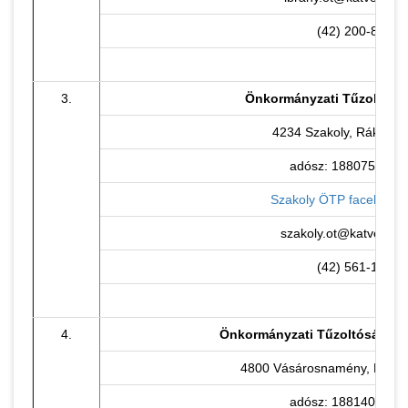
(42) 200-824
3.
Önkormányzati Tűzoltósá
4234 Szakoly, Rákóczi u
adósz: 18807534-1-
Szakoly ÖTP facebook 
szakoly.ot@katved.go
(42) 561-108
4.
Önkormányzati Tűzoltóság V
4800 Vásárosnamény, Eötvös
adósz: 18814080-1-