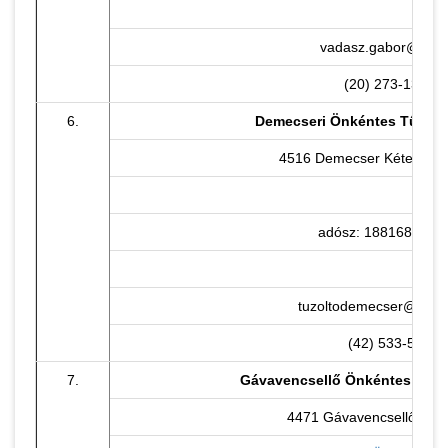
vadasz.gabor@ent.
(20) 273-1373
6.
Demecseri Önkéntes Tűzolt
4516 Demecser Kétezer-egy
adósz: 18816817-1-
tuzoltodemecser@gmai
(42) 533-500
7.
Gávavencsellő Önkéntes Tűzo
4471 Gávavencsellő, Petőf