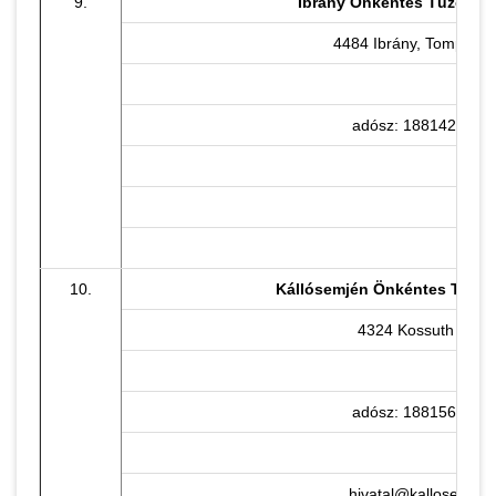
9.
Ibrány Önkéntes Tűzoltó 
4484 Ibrány, Tompa M. 
adósz: 18814231-1-
10.
Kállósemjén Önkéntes Tűzol
4324 Kossuth u. 11
adósz: 18815627-1-
hivatal@kallosemjen