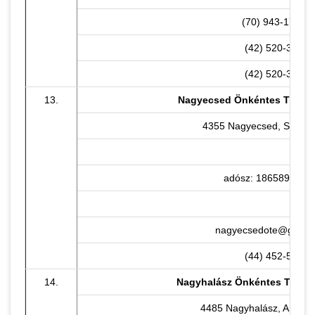
(70) 943-1709
(42) 520-304
(42) 520-305
13.
Nagyecsed Önkéntes Tűzolt
4355 Nagyecsed, Szatmár
adósz: 18658938-1-
nagyecsedote@gmail
(44) 452-500
14.
Nagyhalász Önkéntes Tűzolt
4485 Nagyhalász, Arany J