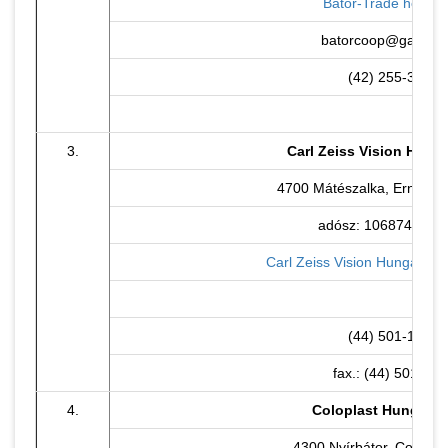
Bátor-Trade honlap
batorcoop@gastor.
(42) 255-307
3.
Carl Zeiss Vision Hunga
4700 Mátészalka, Ernst Ab
adósz: 10687404-2-
Carl Zeiss Vision Hungary Kf
(44) 501-164
fax.: (44) 501-280
4.
Coloplast Hungary K
4300 Nyírbátor, Coloplas