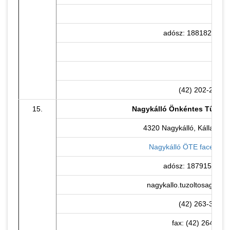
adósz: 18818297-1-
(42) 202-202
15.
Nagykálló Önkéntes Tűzolt
4320 Nagykálló, Kállai Kett
Nagykálló ÖTE facebook 
adósz: 18791532-1-
nagykallo.tuzoltosag@gm
(42) 263-336
fax: (42) 264-480