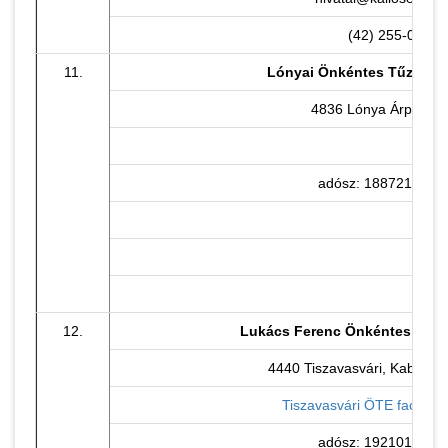
(42) 255-023
11.
Lónyai Önkéntes Tűzoltó 
4836 Lónya Árpád u. 
adósz: 18872147-1-
12.
Lukács Ferenc Önkéntes Tűzo
4440 Tiszavasvári, Kabay Já
Tiszavasvári ÖTE faceboo
adósz: 19210104-1-