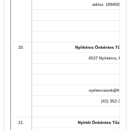
adósz: 18945047-2-
20.
Nyírkércs Önkéntes Tűzoltó
4537 Nyírkércs, Fő u. 
nyirkercsionk@freemai
(42) 352-307
21.
Nyírtét Önkéntes Tűzoltó 