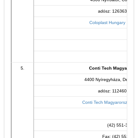
adósz: 12636332-2-
Coloplast Hungary Kft. h
5.
Conti Tech Magyarorszá
4400 Nyíregyháza, Derkovit
adósz: 11246017-2-
Conti Tech Magyarország Kft
(42) 551-325
Fax: (42) 551-321