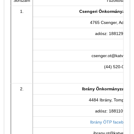
Sorszám
Tűzoltóság
1.
Csengeri Önkormányzati T
4765 Csenger, Ady E. u
adósz: 18812961-1-
csenger.ot@katved.go
(44) 520-031
2.
Ibrány Önkormányzati Tű
4484 Ibrány, Tompa M. 
adósz: 18811094-1-
Ibrány ÖTP facebook o
ibrany.ot@katved.gov