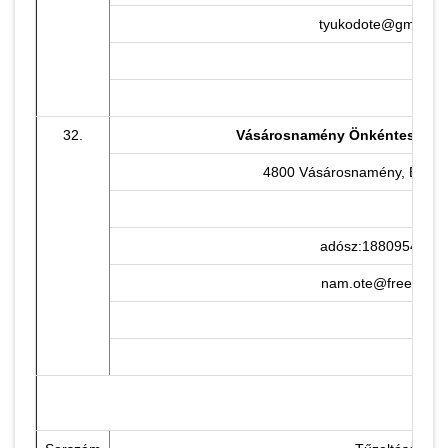
tyukodote@gmail.c
32.
Vásárosnamény Önkéntes Tűzo
4800 Vásárosnamény, Eötvös
adósz:18809543-1-
nam.ote@freemail.