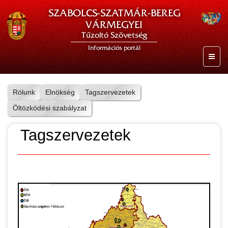
SZABOLCS-SZATMÁR-BEREG
VÁRMEGYEI
Tűzoltó Szövetség
Információs portál
Rólunk
Elnökség
Tagszervezetek
Öltözködési szabályzat
Tagszervezetek