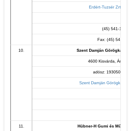
Erdért-Tuzsér Zrt. hon
(45) 541-110
Fax: (45) 541-119
10.
Szent Damján Görögkatóli
4600 Kisvárda, Árpád ú
adósz: 19305073-2-
Szent Damján Görögkatólik
11.
Hübner-H Gumi és Műanyag