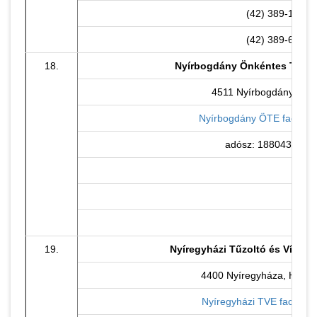
(42) 389-155
(42) 389-612
18.
Nyírbogdány Önkéntes Tűzol
4511 Nyírbogdány, Kéki 
Nyírbogdány ÖTE faceboo
adósz: 18804359-1-
19.
Nyíregyházi Tűzoltó és Vízime
4400 Nyíregyháza, Henger
Nyíregyházi TVE facebook