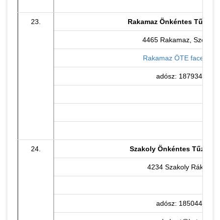
23.
Rakamaz Önkéntes Tűzoltó
4465 Rakamaz, Szent I. 
Rakamaz ÖTE facebook 
adósz: 18793493-1-
24.
Szakoly Önkéntes Tűzoltó
4234 Szakoly Rákóczi u
adósz: 18504482-1-