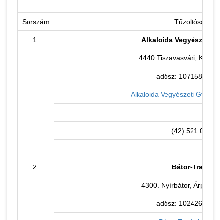
Sorszám
Tűzoltóság
1.
Alkaloida Vegyészeti Gy
4440 Tiszavasvári, Kabay 
adósz: 10715846-2-
Alkaloida Vegyészeti Gyár Zr
(42) 521 025
2.
Bátor-Trade
4300. Nyírbátor, Árpád u.
adósz: 10242694-2-