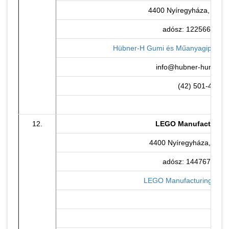
4400 Nyíregyháza, Tünd
adósz: 12256600-2-
Hübner-H Gumi és Műanyagipari Kft
info@hubner-hungary
(42) 501-400
12.
LEGO Manufacturing 
4400 Nyíregyháza, Lego 
adósz: 14476732-2-
LEGO Manufacturing Kft. 