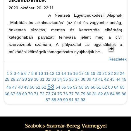
alkalmazkodás
2020. október. 20. 22:11
A Nemzeti Együttműködési Alapnak
„Mobilitás és alkalmazkodás” (az élet és vagyonbiztonság,
önkéntes tűzoltás, mentés és katasztrófa elhárítás)
kategóriában pályázati felhívása jelent meg a civil
szervezetek számára, A pályázatot az egyesületek a
működési költségeik támogatására nyújthatják be.
Részletek
1
2
3
4
5
6
7
8
9
10
11
12
13
14
15
16
17
18
19
20
21
22
23
24
25
26
27
28
29
30
31
32
33
34
35
36
37
38
39
40
41
42
43
44
45
53
46
47
48
49
50
51
52
54
55
56
57
58
59
60
61
62
63
64
65
66
67
68
69
70
71
72
73
74
75
76
77
78
79
80
81
82
83
84
85
86
87
88
89
90
91
92
93
Szabolcs-Szatmár-Bereg Vármegyei