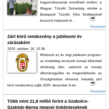
hagyományosnak mondható módon, a
Magyar Tűzoltó Szövetség elnöke a
Budapesti Tűzoltó Hősi Emlékműnél
koszorút helyezett el...
Részletek
Zárt körű rendezvény a jubileumi év
zárásaként
2020. október. 26. 15:36
Módosult az év végi jubileumi program:
az eredetileg tervezett ünnepi kibővített
elnökségi ülés, valamint az ünnepi
állománygyűlés és megemlékezés az
Országházban elmarad, helyette zárt
körű rendezvény zajlik 2020. december 5-én.
Részletek
Több mint 21,8 millió forint a Szabolcs-
Szatmár-Bereg megyei önkénteseknek