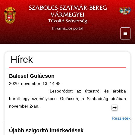
SZABOLCS-SZATMÁR-BEREG
VÁRMEGYEI
Tűzoltó Szövetség
Információs portál
Hírek
Baleset Gulácson
2020. november. 13. 14:48
Lesodródott az úttestről és árokba
borult egy személykocsi Gulácson, a Szabadság utcában
november 2-án.
Részletek
Újabb szigorító intézkedések