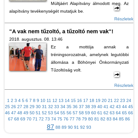
Múltjáért Alapítvány álmodott meg. Az
alapítvány tevékenységét mutatjuk be.
Részletek
"A vak nem tűzoltó, a tűzoltó nem vak"!
2018. augusztus. 08. 13:46
Ez a mottója annak a
tréningsorozatnak, amelynek legutóbbi
állomása a Böhönyei Önkormányzati
Tűzoltóság volt.
Részletek
1
2
3
4
5
6
7
8
9
10
11
12
13
14
15
16
17
18
19
20
21
22
23
24
25
26
27
28
29
30
31
32
33
34
35
36
37
38
39
40
41
42
43
44
45
46
47
48
49
50
51
52
53
54
55
56
57
58
59
60
61
62
63
64
65
66
67
68
69
70
71
72
73
74
75
76
77
78
79
80
81
82
83
84
85
86
87
88
89
90
91
92
93