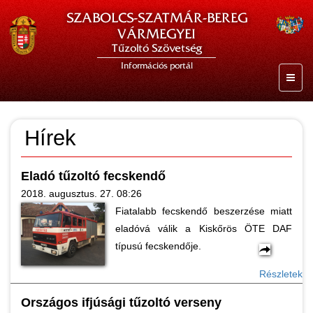
SZABOLCS-SZATMÁR-BEREG
VÁRMEGYEI
Tűzoltó Szövetség
Információs portál
Hírek
Eladó tűzoltó fecskendő
2018. augusztus. 27. 08:26
Fiatalabb fecskendő beszerzése miatt
eladóvá válik a Kiskőrös ÖTE DAF
típusú fecskendője.
Részletek
Országos ifjúsági tűzoltó verseny