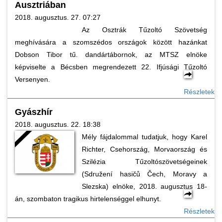
Ausztriában
2018. augusztus. 27. 07:27
Az Osztrák Tűzoltó Szövetség
meghívására a szomszédos országok között hazánkat
Dobson Tibor tű. dandártábornok, az MTSZ elnöke
képviselte a Bécsben megrendezett 22. Ifjúsági Tűzoltó
Versenyen.
Részletek
Gyászhír
2018. augusztus. 22. 18:38
Mély fájdalommal tudatjuk, hogy Karel
Richter, Csehország, Morvaország és
Szilézia Tűzoltószövetségeinek
(Sdružení hasičů Čech, Moravy a
Slezska) elnöke, 2018. augusztus 18-
án, szombaton tragikus hirtelenséggel elhunyt.
Részletek