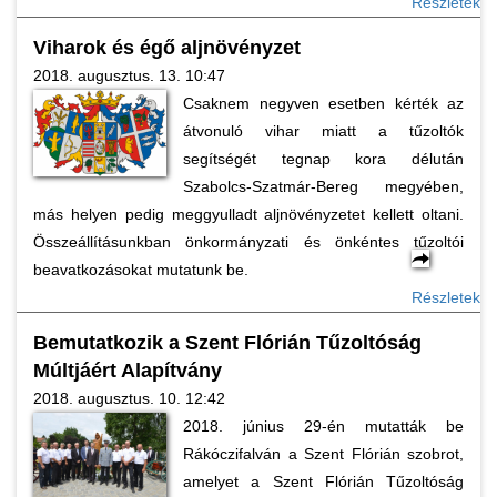
Részletek
Viharok és égő aljnövényzet
2018. augusztus. 13. 10:47
Csaknem negyven esetben kérték az
átvonuló vihar miatt a tűzoltók
segítségét tegnap kora délután
Szabolcs-Szatmár-Bereg megyében,
más helyen pedig meggyulladt aljnövényzetet kellett oltani.
Összeállításunkban önkormányzati és önkéntes tűzoltói
beavatkozásokat mutatunk be.
Részletek
Bemutatkozik a Szent Flórián Tűzoltóság
Múltjáért Alapítvány
2018. augusztus. 10. 12:42
2018. június 29-én mutatták be
Rákóczifalván a Szent Flórián szobrot,
amelyet a Szent Flórián Tűzoltóság