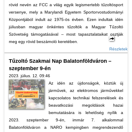
rövid nevén az FCC a világ egyik legismertebb tűzoltósport
versenye, mely a Marylandi Egyetem Sportorvostudományi
Központjából indult az 1975-ös évben. Ezen indultak idén
júliusban magyar önkéntes tűzoltók a Magyar Tűzoltó
Szövetség támogatásával – most tapasztalataikat osztják
meg egy rövid beszámoló keretében.
Részletek
Tűzoltó Szakmai Nap Balatonföldváron –
szeptember 9-én
2023. július. 12. 09:46
Az idén az újdonságok, köztük új
járművek, az elektromos járművekkel
kapcsolatos technikai felszerelések és
beavatkozási megoldások hazai
bemutatására is lehetőség nyílik a
2023. szeptember 9-én, immár 7. alkalommal
Balatonföldváron a NARO kempingben megrendezendő