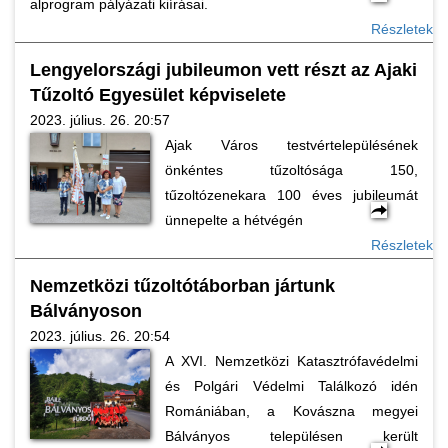
alprogram pályázati kiírásai.
Részletek
Lengyelországi jubileumon vett részt az Ajaki
Tűzoltó Egyesület képviselete
2023. július. 26. 20:57
Ajak Város testvértelepülésének
önkéntes tűzoltósága 150,
tűzoltózenekara 100 éves jubileumát
ünnepelte a hétvégén
Részletek
Nemzetközi tűzoltótáborban jártunk
Bálványoson
2023. július. 26. 20:54
A XVI. Nemzetközi Katasztrófavédelmi
és Polgári Védelmi Találkozó idén
Romániában, a Kovászna megyei
Bálványos településen került