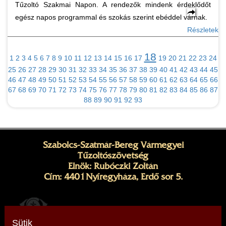
Tűzoltó Szakmai Napon. A rendezők mindenk érdeklődőt
egész napos programmal és szokás szerint ebéddel várnak.
Részletek
18
1
2
3
4
5
6
7
8
9
10
11
12
13
14
15
16
17
19
20
21
22
23
24
25
26
27
28
29
30
31
32
33
34
35
36
37
38
39
40
41
42
43
44
45
46
47
48
49
50
51
52
53
54
55
56
57
58
59
60
61
62
63
64
65
66
67
68
69
70
71
72
73
74
75
76
77
78
79
80
81
82
83
84
85
86
87
88
89
90
91
92
93
Szabolcs-Szatmár-Bereg Vármegyei
Tűzoltószövetség
Elnök: Rubóczki Zoltán
Cím: 4401 Nyíregyháza, Erdő sor 5.
Sütik