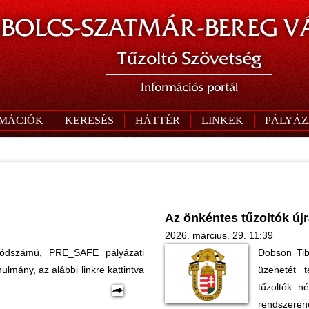
BOLCS-SZATMÁR-BEREG V
Tűzoltó Szövetség
Információs portál
RMÁCIÓK
KERESÉS
HÁTTÉR
LINKEK
PÁLYÁZ
Az önkéntes tűzoltók új
2026. március. 29. 11:39
ódszámú, PRE_SAFE pályázati
Dobson Tib
ulmány, az alábbi linkre kattintva
üzenetét 
tűzoltók n
rendszeréne