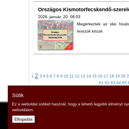
Országos Kismotorfecskendő-szerel
2026. január. 20. 08:03
Megérkeztek az idei hivat
tesszük közzé.
2
1
3
4
5
6
7
8
9
10
11
12
13
14
15
16
17
18
19
20
2
61
62
63
64
65
Sütik
Ez a weboldal sütiket használ, hogy a lehető legjobb élményt n
weboldalon.
Szabolcs-Szatmár-Bereg Vármegyei Tűzoltószö
Elnök: Rubóczki Zoltán
Elfogadás
Cím: 4401 Nyíregyháza, Erdő sor 5.