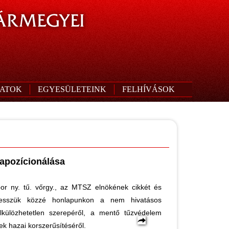
ÁRMEGYEI
ATOK
EGYESÜLETEINK
FELHÍVÁSOK
rapozícionálása
or ny. tű. vőrgy., az MTSZ elnökének cikkét és
tesszük közzé honlapunkon a nem hivatásos
élkülözhetetlen szerepéről, a mentő tűzvédelem
k hazai korszerűsítéséről.