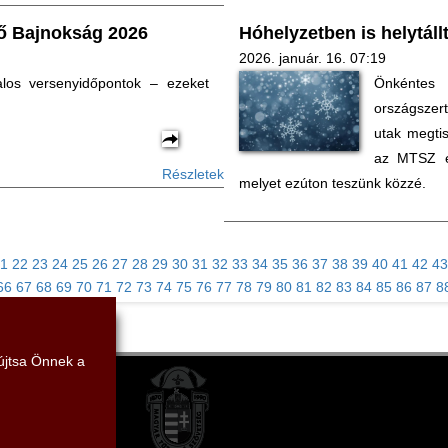
ő Bajnokság 2026
Hóhelyzetben is helytál
2026. január. 16. 07:19
alos versenyidőpontok – ezeket
Önkéntes 
országszer
utak megtis
az MTSZ el
Részletek
melyet ezúton teszünk közzé.
1
22
23
24
25
26
27
28
29
30
31
32
33
34
35
36
37
38
39
40
41
42
43
66
67
68
69
70
71
72
73
74
75
76
77
78
79
80
81
82
83
84
85
86
87
8
yújtsa Önnek a
vetség