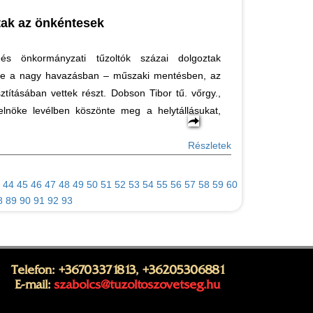
ltak az önkéntesek
és önkormányzati tűzoltók százai dolgoztak
te a nagy havazásban – műszaki mentésben, az
ztításában vettek részt. Dobson Tibor tű. vőrgy.,
nöke levélben köszönte meg a helytállásukat,
Részletek
44
45
46
47
48
49
50
51
52
53
54
55
56
57
58
59
60
8
89
90
91
92
93
Telefon: +36703371813, +36205306881
E-mail:
szabolcs@tuzoltoszovetseg.hu