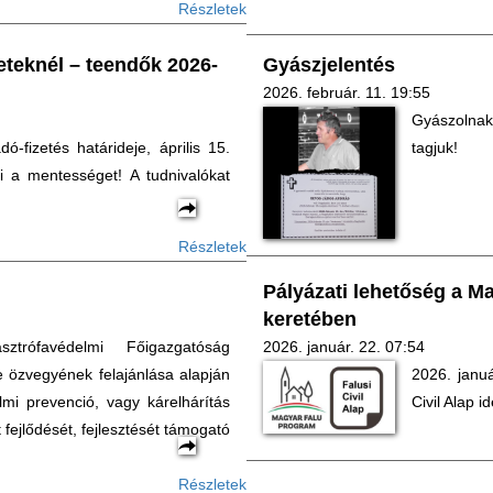
Részletek
teknél – teendők 2026-
Gyászjelentés
2026. február. 11. 19:55
Gyászolnak
-fizetés határideje, április 15.
tagjuk!
i a mentességet! A tudnivalókat
Részletek
Pályázati lehetőség a Ma
keretében
rófavédelmi Főigazgatóság
2026. január. 22. 07:54
e özvegyének felajánlása alapján
2026. janu
lmi prevenció, vagy kárelhárítás
Civil Alap i
t fejlődését, fejlesztését támogató
Részletek