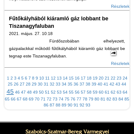
Részletek
Fűtőkályhából kiáramló gáz lobbant be
Tiszanagyfaluban
2021. május. 27. 10:18
Fürdőszobában elhelyezett,
gázpalackkal működő fűtőkályhából kiáramló gáz lobbant be
tegnap este Tiszanagyfaluban.
Részletek
1
2
3
4
5
6
7
8
9
10
11
12
13
14
15
16
17
18
19
20
21
22
23
24
25
26
27
28
29
30
31
32
33
34
35
36
37
38
39
40
41
42
43
44
45
46
47
48
49
50
51
52
53
54
55
56
57
58
59
60
61
62
63
64
65
66
67
68
69
70
71
72
73
74
75
76
77
78
79
80
81
82
83
84
85
86
87
88
89
90
91
92
93
Szabolcs-Szatmár-Bereg Vármegyei