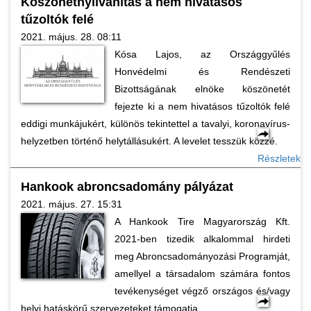
Köszönetnyilvánítás a nem hivatásos
tűzoltók felé
2021. május. 28. 08:11
Kósa Lajos, az Országgyűlés
Honvédelmi és Rendészeti
Bizottságának elnöke köszönetét
fejezte ki a nem hivatásos tűzoltók felé
eddigi munkájukért, különös tekintettel a tavalyi, koronavírus-
helyzetben történő helytállásukért. A levelet tesszük közzé.
Részletek
Hankook abroncsadomány pályázat
2021. május. 27. 15:31
A Hankook Tire Magyarország Kft.
2021-ben tizedik alkalommal hirdeti
meg Abroncsadományozási Programját,
amellyel a társadalom számára fontos
tevékenységet végző országos és/vagy
helyi hatáskörű szervezeteket támogatja.