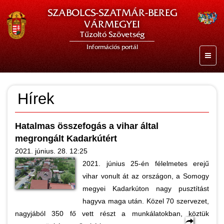
SZABOLCS-SZATMÁR-BEREG
VÁRMEGYEI
Tűzoltó Szövetség
Információs portál
Hírek
Hatalmas összefogás a vihar által
megrongált Kadarkútért
2021. június. 28. 12:25
2021. június 25-én félelmetes erejű
vihar vonult át az országon, a Somogy
megyei Kadarkúton nagy pusztítást
hagyva maga után. Közel 70 szervezet,
nagyjából 350 fő vett részt a munkálatokban, köztük