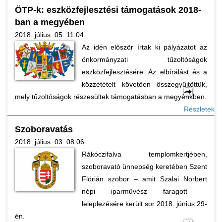
ÖTP-k: eszközfejlesztési támogatások 2018-
ban a megyében
2018. július. 05. 11:04
Az idén először írtak ki pályázatot az
önkormányzati tűzoltóságok
eszközfejlesztésére. Az elbírálást és a
közzétételt követően összegyűjtöttük,
mely tűzoltóságok részesültek támogatásban a megyénkben.
Részletek
Szoboravatás
2018. július. 03. 08:06
Rákóczifalva templomkertjében,
szoboravató ünnepség keretében Szent
Flórián szobor – amit Szalai Norbert
népi iparművész faragott –
leleplezésére került sor 2018. június 29-
én.