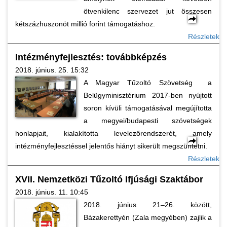
ötvenkilenc szervezet jut összesen
kétszázhuszonöt millió forint támogatáshoz.
Részletek
Intézményfejlesztés: továbbképzés
2018. június. 25. 15:32
A Magyar Tűzoltó Szövetség a
Belügyminisztérium 2017-ben nyújtott
soron kívüli támogatásával megújította
a megyei/budapesti szövetségek
honlapjait, kialakította levelezőrendszerét, amely
intézményfejlesztéssel jelentős hiányt sikerült megszüntetni.
Részletek
XVII. Nemzetközi Tűzoltó Ifjúsági Szaktábor
2018. június. 11. 10:45
2018. június 21–26. között,
Bázakerettyén (Zala megyében) zajlik a