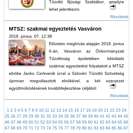
Tűzoltó Ifjúsági Szaktábor, amelyre
lehet jelentkezni.
Részletek
MTSZ: szakmai egyeztetés Vasváron
2018. június. 07. 12:38
Előzetes meghívás alapján 2018. június
6-án, Vasváron az Önkormányzati
Tűzoltóság épületében kétoldalú
szakmai egyeztetést folyatatott a MTSZ
elnöke Janko Cerkvenik úrral a Szlovén Tűzoltó Szövetség
újonnan megválasztott elnökével, a két szervezet
együttműködésének továbbfejlesztése céljából.
Részletek
1
2
3
4
5
6
7
8
9
10
11
12
13
14
15
16
17
18
19
20
21
22
23
24
25
26
27
28
29
30
31
32
33
34
35
36
37
38
39
40
41
42
43
44
45
46
47
48
49
50
51
52
53
54
55
56
57
58
59
60
61
62
63
64
65
66
67
68
69
70
71
72
73
74
75
76
77
78
79
80
81
82
83
84
85
86
87