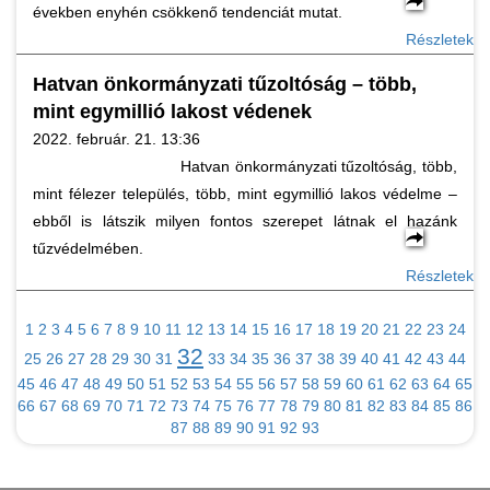
években enyhén csökkenő tendenciát mutat.
Részletek
Hatvan önkormányzati tűzoltóság – több,
mint egymillió lakost védenek
2022. február. 21. 13:36
Hatvan önkormányzati tűzoltóság, több,
mint félezer település, több, mint egymillió lakos védelme –
ebből is látszik milyen fontos szerepet látnak el hazánk
tűzvédelmében.
Részletek
1
2
3
4
5
6
7
8
9
10
11
12
13
14
15
16
17
18
19
20
21
22
23
24
32
25
26
27
28
29
30
31
33
34
35
36
37
38
39
40
41
42
43
44
45
46
47
48
49
50
51
52
53
54
55
56
57
58
59
60
61
62
63
64
65
66
67
68
69
70
71
72
73
74
75
76
77
78
79
80
81
82
83
84
85
86
87
88
89
90
91
92
93