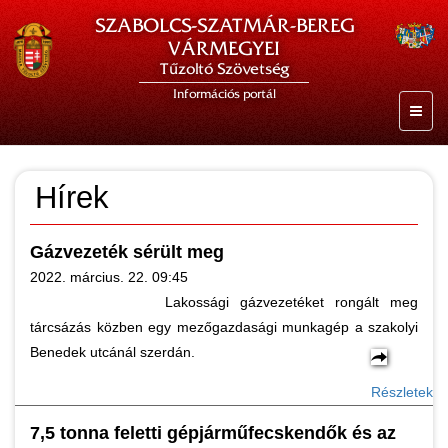
SZABOLCS-SZATMÁR-BEREG
VÁRMEGYEI
Tűzoltó Szövetség
Információs portál
Hírek
Gázvezeték sérült meg
2022. március. 22. 09:45
Lakossági gázvezetéket rongált meg
tárcsázás közben egy mezőgazdasági munkagép a szakolyi
Benedek utcánál szerdán.
Részletek
7,5 tonna feletti gépjárműfecskendők és az