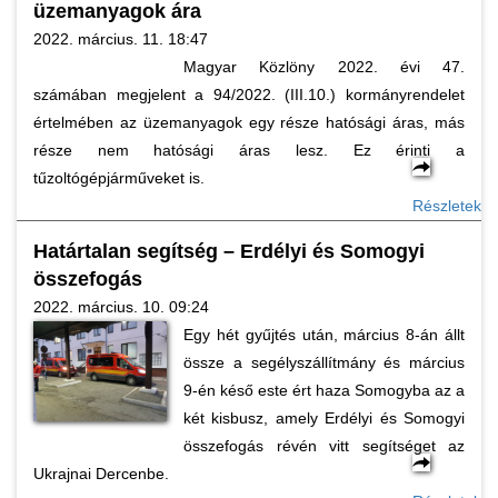
üzemanyagok ára
2022. március. 11. 18:47
Magyar Közlöny 2022. évi 47.
számában megjelent a 94/2022. (III.10.) kormányrendelet
értelmében az üzemanyagok egy része hatósági áras, más
része nem hatósági áras lesz. Ez érinti a
tűzoltógépjárműveket is.
Részletek
Határtalan segítség – Erdélyi és Somogyi
összefogás
2022. március. 10. 09:24
Egy hét gyűjtés után, március 8-án állt
össze a segélyszállítmány és március
9-én késő este ért haza Somogyba az a
két kisbusz, amely Erdélyi és Somogyi
összefogás révén vitt segítséget az
Ukrajnai Dercenbe.