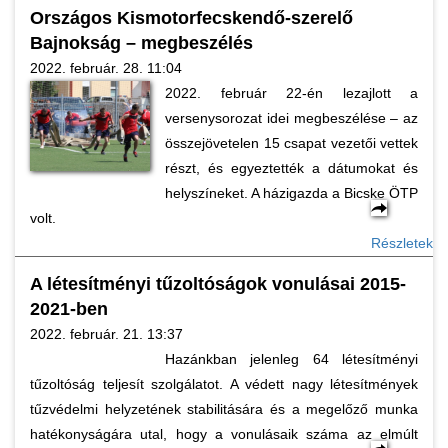
Országos Kismotorfecskendő-szerelő
Bajnokság – megbeszélés
2022. február. 28. 11:04
2022. február 22-én lezajlott a
versenysorozat idei megbeszélése – az
összejövetelen 15 csapat vezetői vettek
részt, és egyeztették a dátumokat és
helyszíneket. A házigazda a Bicske ÖTP
volt.
Részletek
A létesítményi tűzoltóságok vonulásai 2015-
2021-ben
2022. február. 21. 13:37
Hazánkban jelenleg 64 létesítményi
tűzoltóság teljesít szolgálatot. A védett nagy létesítmények
tűzvédelmi helyzetének stabilitására és a megelőző munka
hatékonyságára utal, hogy a vonulásaik száma az elmúlt