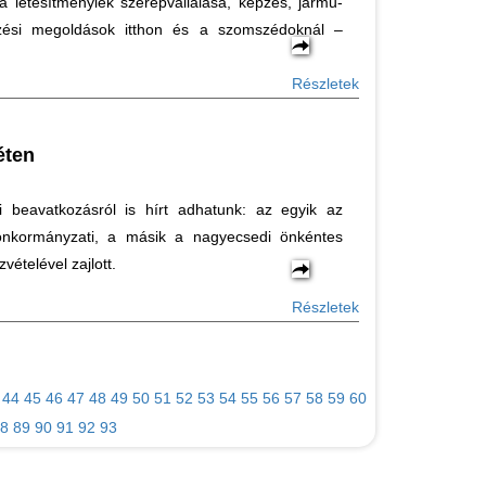
 létesítményiek szerepvállalása, képzés, jármű-
vezési megoldások itthon és a szomszédoknál –
Részletek
éten
 beavatkozásról is hírt adhatunk: az egyik az
 önkormányzati, a másik a nagyecsedi önkéntes
zvételével zajlott.
Részletek
44
45
46
47
48
49
50
51
52
53
54
55
56
57
58
59
60
8
89
90
91
92
93