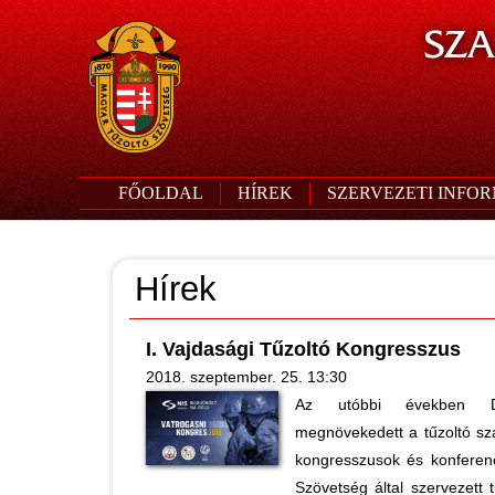
SZA
FŐOLDAL
HÍREK
SZERVEZETI INFO
Hírek
I. Vajdasági Tűzoltó Kongresszus
2018. szeptember. 25. 13:30
Az utóbbi években Dél
megnövekedett a tűzoltó sz
kongresszusok és konferen
Szövetség által szervezett 