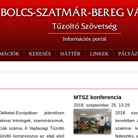
BOLCS-SZATMÁR-BEREG V
Tűzoltó Szövetség
Információs portál
RMÁCIÓK
KERESÉS
HÁTTÉR
LINKEK
PÁLYÁZ
MTSZ konferencia
2018. szeptember. 25. 13:29
kelet-Európában jelentősen
2018. sz
akmai tréningek, szemináriumok,
keretében a
ciák száma. A Vajdasági Tűzoltó
szakmai k
tűzoltó kongresszus az első első
fejlesztés,