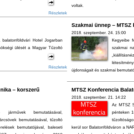
voltak.
Részletek
Szakmai ünnep – MTSZ ki
2018. szeptember. 24. 15:00
 balatonföldvári Hotel Jogarban
Kegyeibe f
lnökségi ülését a Magyar Tűzoltó
szakmai na
„kiállítá
létesítmén
Részletek
újdonságait és szakmai bemutatói
nika – korszerű
MTSZ Konferencia Balat
2018. szeptember. 21. 14:22
Az MTSZ Sz
tó járművek bemutatásával,
pénteken 1
árcsövek bemutatásával, tűzoltó
tűzoltóságo
relések bemutatójával, baleseti
kerül sor Balatonföldváron a NA