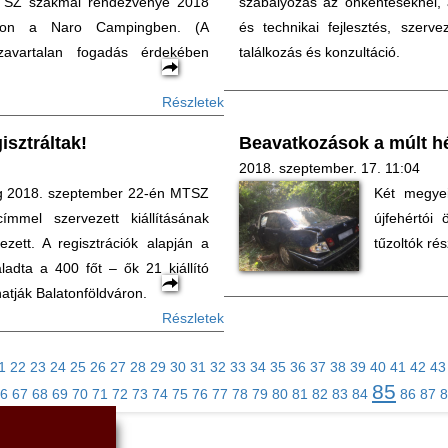
z MTSZ szakmai rendezvénye 2018
szabályozás az önkénteseknél, a
áron a Naro Campingben. (A
és technikai fejlesztés, szer
zavartalan fogadás érdekében
találkozás és konzultáció.
Részletek
sztráltak!
Beavatkozások a múlt h
2018. szeptember. 17. 11:04
g 2018. szeptember 22-én MTSZ
Két megyei
mmel szervezett kiállításának
újfehértói
ezett. A regisztrációk alapján a
tűzoltók rés
adta a 400 főt – ők 21 kiállító
atják Balatonföldváron.
Részletek
1
22
23
24
25
26
27
28
29
30
31
32
33
34
35
36
37
38
39
40
41
42
43
85
6
67
68
69
70
71
72
73
74
75
76
77
78
79
80
81
82
83
84
86
87
8