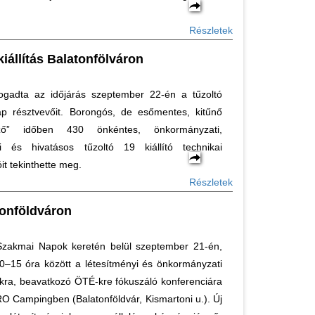
Részletek
állítás Balatonfölváron
ogadta az időjárás szeptember 22-én a tűzoltó
p résztvevőit. Borongós, de esőmentes, kitűnő
snéző” időben 430 önkéntes, önkormányzati,
yi és hivatásos tűzoltó 19 kiállító technikai
t tekinthette meg.
Részletek
onföldváron
akmai Napok keretén belül szeptember 21-én,
0–15 óra között a létesítményi és önkormányzati
kra, beavatkozó ÖTÉ-kre fókuszáló konferenciára
RO Campingben (Balatonföldvár, Kismartoni u.). Új