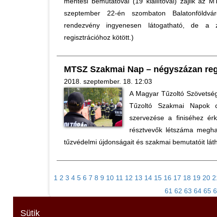
mentési bemutatóval (19 kiállítóval) zajlik a
szeptember 22-én szombaton Balatonföldv
rendezvény ingyenesen látogatható, de a 
regisztrációhoz kötött.)
MTSZ Szakmai Nap – négyszázan regi
2018. szeptember. 18. 12:03
A Magyar Tűzoltó Szövetsé
Tűzoltó Szakmai Napok cí
szervezése a finiséhez érk
résztvevők létszáma meghal
tűzvédelmi újdonságait és szakmai bemutatóit láth
1
2
3
4
5
6
7
8
9
10
11
12
13
14
15
16
17
18
19
20
2
61
62
63
64
65
6
Sütik