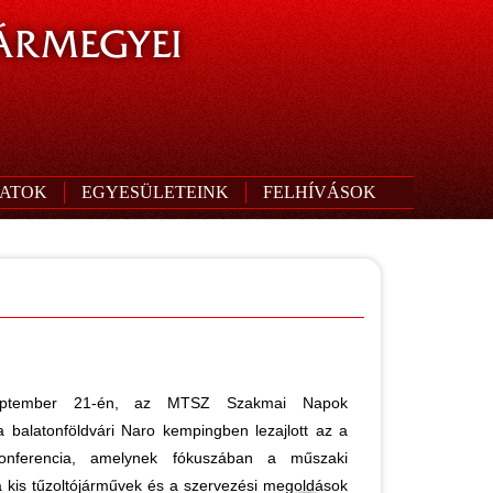
ÁRMEGYEI
ATOK
EGYESÜLETEINK
FELHÍVÁSOK
eptember 21-én, az MTSZ Szakmai Napok
 balatonföldvári Naro kempingben lezajlott az a
onferencia, amelynek fókuszában a műszaki
 a kis tűzoltójárművek és a szervezési megoldások