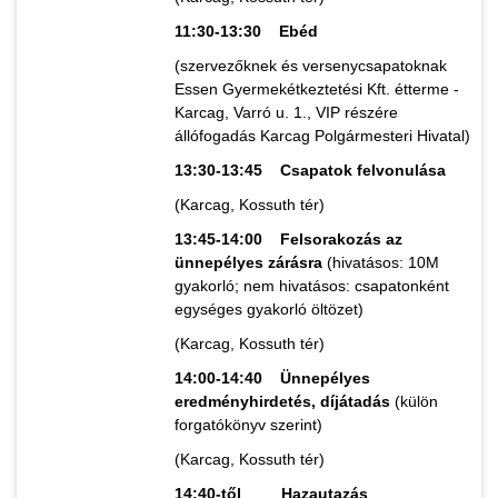
11:30-13:30 Ebéd
(szervezőknek és versenycsapatoknak
Essen Gyermekétkeztetési Kft. étterme -
Karcag, Varró u. 1., VIP részére
állófogadás Karcag Polgármesteri Hivatal)
13:30-13:45 Csapatok felvonulása
(Karcag, Kossuth tér)
13:45-14:00 Felsorakozás az
ünnepélyes zárásra
(hivatásos: 10M
gyakorló; nem hivatásos: csapatonként
egységes gyakorló öltözet)
(Karcag, Kossuth tér)
14:00-14:40 Ünnepélyes
eredményhirdetés, díjátadás
(külön
forgatókönyv szerint)
(Karcag, Kossuth tér)
14:40-től Hazautazás