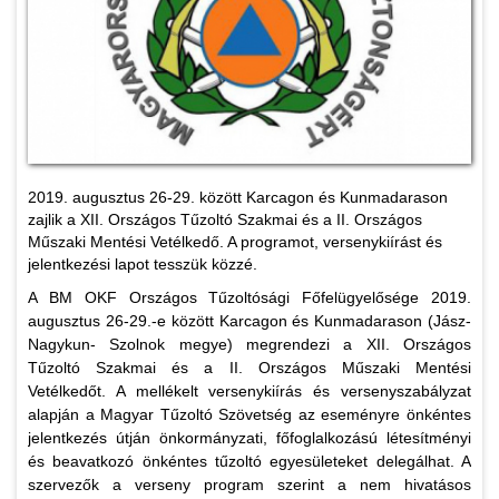
2019. augusztus 26-29. között Karcagon és Kunmadarason
zajlik a XII. Országos Tűzoltó Szakmai és a II. Országos
Műszaki Mentési Vetélkedő. A programot, versenykiírást és
jelentkezési lapot tesszük közzé.
A BM OKF Országos Tűzoltósági Főfelügyelősége 2019.
augusztus 26-29.-e között Karcagon és Kunmadarason (Jász-
Nagykun- Szolnok megye) megrendezi a XII. Országos
Tűzoltó Szakmai és a II. Országos Műszaki Mentési
Vetélkedőt. A mellékelt versenykiírás és versenyszabályzat
alapján a Magyar Tűzoltó Szövetség az eseményre önkéntes
jelentkezés útján önkormányzati, főfoglalkozású létesítményi
és beavatkozó önkéntes tűzoltó egyesületeket delegálhat. A
szervezők a verseny program szerint a nem hivatásos