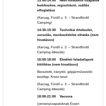
13:00-14:00 Nem hivatásos csapatok
beérkezése, regisztráció, szállás
elfoglalása
(Karcag, Fürdő u. 3. – Strandfürdő
Camping)
14:30-15:30 Technikai értekezlet,
sorsolás, munkavédelmi oktatás (nem
hivatásos)
(Karcag, Fürdő u. 3. – Strandfürdő
Camping étkezde)
16:00-18:00 Elméleti feladatlapok
kitöltése (nem hivatásos)
Beosztotti, irányítói, gépjárművezetői
tesztlap; Kresz-teszt
(Karcag, Fürdő u. 3. – Strandfürdő
Camping étkezde)
18:00-21:00 Vacsora
(versenycsapatoknak Essen