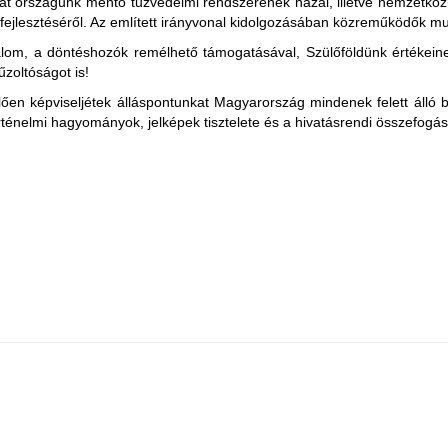
 országunk mentő tűzvédelmi rendszerének hazai, illetve nemzetközi 
, fejlesztéséről. Az említett irányvonal kidolgozásában közreműködők 
lom, a döntéshozók remélhető támogatásával, Szülőföldünk értékein
űzoltóságot is!
ően képviseljétek álláspontunkat Magyarország mindenek felett álló 
örténelmi hagyományok, jelképek tisztelete és a hivatásrendi összefogás