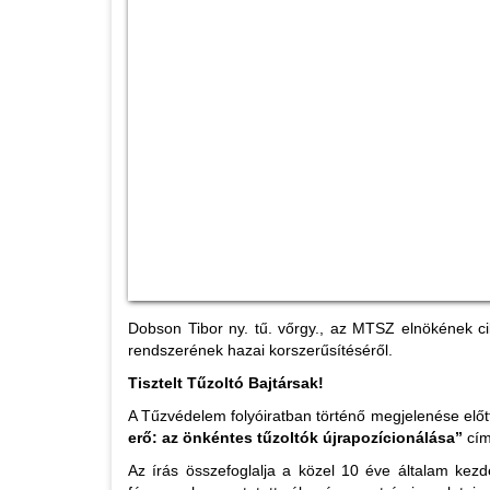
Dobson Tibor ny. tű. vőrgy., az MTSZ elnökének c
rendszerének hazai korszerűsítéséről.
Tisztelt Tűzoltó Bajtársak!
A Tűzvédelem folyóiratban történő megjelenése előtt
erő: az önkéntes tűzoltók újrapozícionálása”
cím
Az írás összefoglalja a közel 10 éve általam kezd