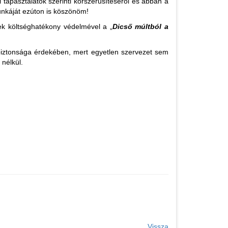
tapasztalatok szerinti korszerűsítéséről és abban a
munkáját ezúton is köszönöm!
ek költséghatékony védelmével a „
Dicső múltból a
biztonsága érdekében, mert egyetlen szervezet sem
 nélkül.
Vissza