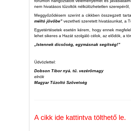
fórumon hangoztatott véleményemet és javaslataimat
nem hivatásos tűzoltók nélkülözhetetlen szerepéről
Meggyőződésem szerint a cikkben összegzett tarta
méltó jövőbe”
vezetheti szeretett hivatásunkat, a T
Egyetértésetek esetén kérem, hogy ennek megfelel
lehet sikeres a Hazát szolgáló célok, az elődök, a t
„Istennek dicsőség, egymásnak segítség!”
Üdvözlettel:
Dobson Tibor nyá. tű. vezérőrnagy
elnök
Magyar Tűzoltó Szövetség
A cikk ide kattintva tölthető le.