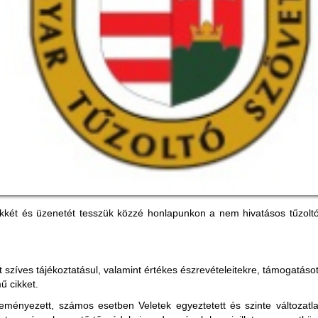
ikkét és üzenetét tesszük közzé honlapunkon a nem hivatásos tűzoltó
 szíves tájékoztatásul, valamint értékes észrevételeitekre, támogatás
ű cikket.
eményezett, számos esetben Veletek egyeztetett és szinte változatla