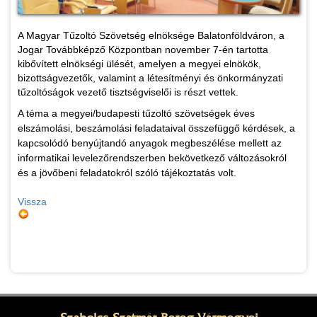
A Magyar Tűzoltó Szövetség elnöksége Balatonföldváron, a
Jogar Továbbképző Központban november 7-én tartotta
kibővített elnökségi ülését, amelyen a megyei elnökök,
bizottságvezetők, valamint a létesítményi és önkormányzati
tűzoltóságok vezető tisztségviselői is részt vettek.
A téma a megyei/budapesti tűzoltó szövetségek éves
elszámolási, beszámolási feladataival összefüggő kérdések, a
kapcsolódó benyújtandó anyagok megbeszélése mellett az
informatikai levelezőrendszerben bekövetkező változásokról
és a jövőbeni feladatokról szóló tájékoztatás volt.
Vissza