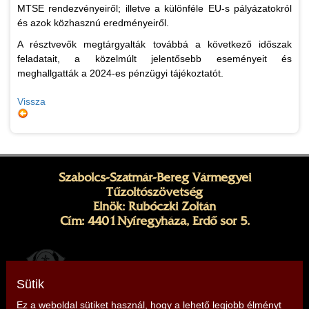
MTSE rendezvényeiről; illetve a különféle EU-s pályázatokról
és azok közhasznú eredményeiről.
A résztvevők megtárgyalták továbbá a következő időszak
feladatait, a közelmúlt jelentősebb eseményeit és
meghallgatták a 2024-es pénzügyi tájékoztatót.
Vissza
Szabolcs-Szatmár-Bereg Vármegyei
Tűzoltószövetség
Elnök: Rubóczki Zoltán
Cím: 4401 Nyíregyháza, Erdő sor 5.
Sütik
Ez a weboldal sütiket használ, hogy a lehető legjobb élményt