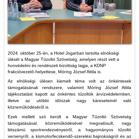
2024. október 25-én, a Hotel Jogarban tartotta elnökségi
ülését a Magyar Tűzoltó Szövetség, amelyen részt vett a
honvédelmi és rendészeti bizottság tagja, a KDNP
frakcióvezető-helyettese, Móring József Attila is.
Az elnökségi ülésen kiemelt téma volt az önkéntesek
támogatásának rendszere, valamint Móring József Attila
tájékoztatást kapott az önkéntes tűzoltók árvízvédelemben,
illetve az utóbbi időszak nagy káreseteinél való
közreműködéséről is.
Ezek mellett szó került a Magyar Tűzoltó Szövetség
támogatásával, közreműködésével megvalósult, nagy
létszámú sportrendezvényeiről, a hagyományos tűzoltó
versenyről, a kismotorfecskendő-szerelési bajnokságról és az