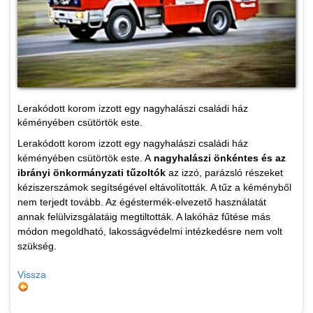
Lerakódott korom izzott egy nagyhalászi családi ház
kéményében csütörtök este.
Lerakódott korom izzott egy nagyhalászi családi ház
kéményében csütörtök este. A
nagyhalászi önkéntes és az
ibrányi önkormányzati tűzoltók
az izzó, parázsló részeket
kéziszerszámok segítségével eltávolították. A tűz a kéményből
nem terjedt tovább. Az égéstermék-elvezető használatát
annak felülvizsgálatáig megtiltották. A lakóház fűtése más
módon megoldható, lakosságvédelmi intézkedésre nem volt
szükség.
Vissza