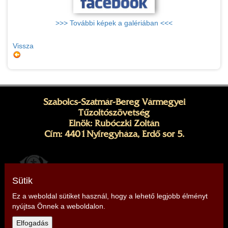
>>> További képek a galériában <<<
Vissza
Szabolcs-Szatmár-Bereg Vármegyei
Tűzoltószövetség
Elnök: Rubóczki Zoltán
Cím: 4401 Nyíregyháza, Erdő sor 5.
Sütik
Ez a weboldal sütiket használ, hogy a lehető legjobb élményt
nyújtsa Önnek a weboldalon.
Telefon: +36703371813, +36205306881
Elfogadás