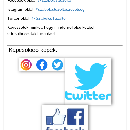
Facebook oldal:
@szabolcs.tuzolto
Istagram oldal:
#szabolcstuzoltoszovetseg
Twitter oldal:
@SzabolcsTuzolto
Kövessetek minket, hogy mindenről első kézből
értesülhessetek híreinkről!
Kapcsolódó képek: