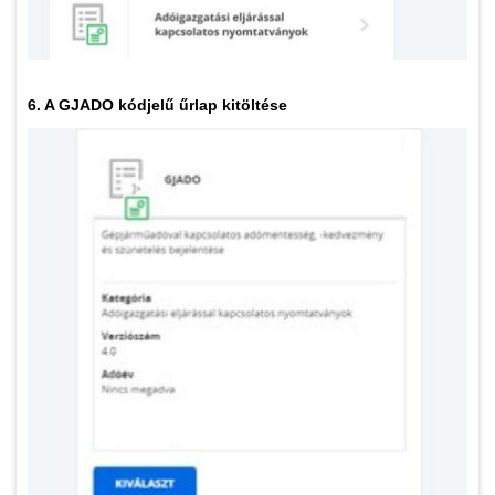
6. A GJADO kódjelű űrlap kitöltése