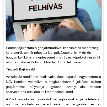
Fontos tájékoztató a gépjárműadóval kapcsolatos mentességi
kérelemről, ami érintheti az idei pályázatokat is. Miért és
hogyan kell kérni a mentességet – leírás és képekkel illusztrált
útmutató, illetve Dobson Tibor tű. ddtbk. felhívása.
Tisztelt Bajtársak!
Az adózás rendjében beállt változások kapcsán egyeztettem a
NAV illetékes vezetőivel a megkülönböztető jelzéssel ellátott
gépjárművek súlyadója ügyében, amely alól minden
szervezetnek önállóan kell mentesítést kérni.
A 2021. évi sikeres pályázatok benyújtásának egyik feltétele az
ún. 0-s adótartozás, ezért kérem az egyesületi és az