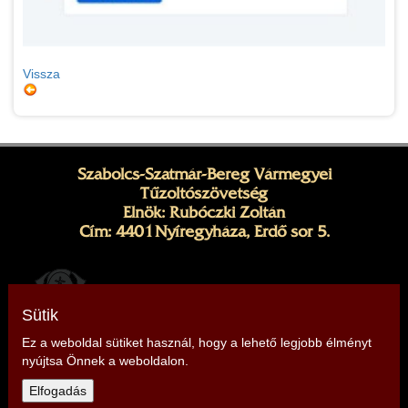
Vissza
Szabolcs-Szatmár-Bereg Vármegyei
Tűzoltószövetség
Elnök: Rubóczki Zoltán
Cím: 4401 Nyíregyháza, Erdő sor 5.
Sütik
Ez a weboldal sütiket használ, hogy a lehető legjobb élményt
nyújtsa Önnek a weboldalon.
Telefon: +36703371813, +36205306881
Elfogadás
E-mail:
szabolcs@tuzoltoszovetseg.hu