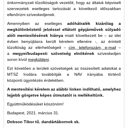
önkormányzati tűzoltóságok vezetőit, hogy az általuk képviselt
szervezetek esetleges tartozását a következő időszakban
ellenőrizni szíveskedjenek.
Amennyiben az esetleges
adóhátralék kizárólag a
megkülönböztető jelzéssel ellátott
gépjárművek súlyadó
alóli mentesítésének hiánya
miatt következett be – az idei
évben benyújtásra került kérelem ellenére -, az érintett
tűzoltóság az elérhetőségeit –
cím, telefonszám, e-mail
–
a
megyei/budapesti szövetség elnökének
szíveskedjen
soron kívül
megküldeni
.
Ezt követően a területi szövetségek az összesített adatokat a
MTSZ Irodára továbbítják a NAV irányába történő
központi ügyintézés érdekében.
A mentesítési kérelem az alábbi linken indítható, amelyhez
lejjebb görgetve képes útmutatót is mellékeltünk.
Együttműködésüket köszönöm!
Budapest, 2021. március 31.
Dobson Tibor tű. dandártábornok sk.