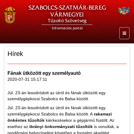
SZABOLCS-SZATMÁR-BEREG
VÁRMEGYEI
Tűzoltó Szövetség
Információs portál
Hírek
Fának ütközött egy személyautó
2020-07-31 15:17:11
Júl. 23-án lesodródott az útról és fának ütközött egy
személygépkocsi Szabolcs és Balsa között.
Júl. 23-án lesodródott az útról és fának ütközött egy
személygépkocsi Szabolcs és Balsa között. A
rakamazi
önkéntes tűzoltók
kiérkezésekor a gépjármű füstölt. Az
esethez az
ibrányi önkormányzati tűzoltók
is vonultak, a
rendőrségi helyszínelést követően a forgalmi akadályt