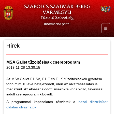
SZABOLCS-SZATMÁR-BEREG
VÁRMEGYEI
Tűzoltó Szövetség
Információs portál
Hírek
MSA Gallet tűzoltósisak csereprogram
2019-11-28 13:39:15
Az MSA Gallet F1 SA, F1 E és F1 S tűzoltósisakok gyártása
több mint 10 éve befejeződött, idén az alkatrészellátás is
megszűnt. Az elhasználódott sisakokra vonatkozó, tavasszal
indult csereprogram kibővült.
A programmal kapcsolatos részletek a
hazai disztribútor
oldalán olvashatók
.