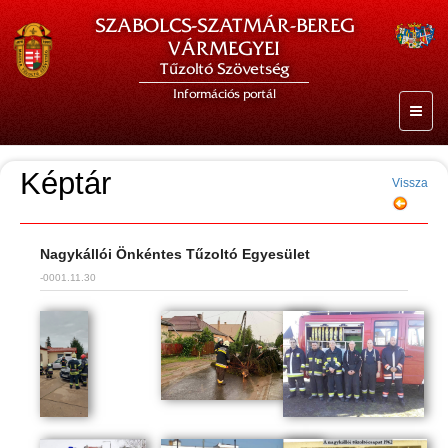
SZABOLCS-SZATMÁR-BEREG
VÁRMEGYEI
Tűzoltó Szövetség
Információs portál
Képtár
Vissza
Nagykállói Önkéntes Tűzoltó Egyesület
-0001.11.30